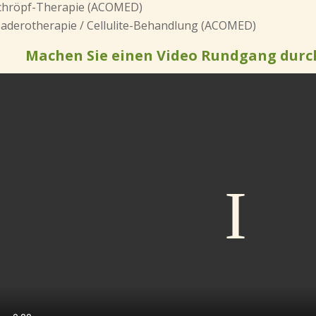
chröpf-Therapie (ACOMED)
aderotherapie / Cellulite-Behandlung (ACOMED)
Machen Sie einen Video Rundgang durc