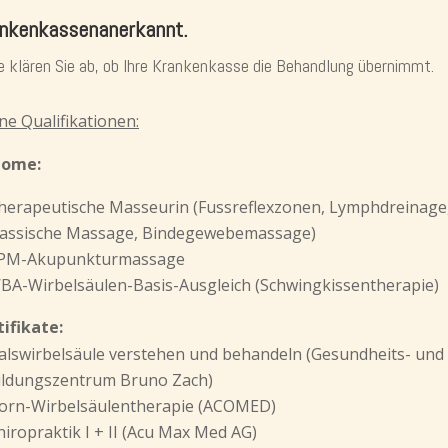
nkenkassenanerkannt.
e klären Sie ab, ob Ihre Krankenkasse die Behandlung übernimmt.
ne Qualifikationen:
lome:
herapeutische Masseurin (Fussreflexzonen, Lymphdreinage
lassische Massage, Bindegewebemassage)
PM-Akupunkturmassage
BA-Wirbelsäulen-Basis-Ausgleich (Schwingkissentherapie)
tifikate:
alswirbelsäule verstehen und behandeln (Gesundheits- und
ildungszentrum Bruno Zach)
orn-Wirbelsäulentherapie (ACOMED)
hiropraktik I + II (Acu Max Med AG)