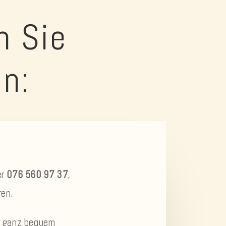
n Sie
in:
er
076 560 97 37
,
ren.
in ganz bequem