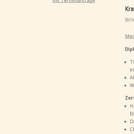
mit Terminanfrage
Kra
Bitt
Mei
Dip
T
k
A
W
Zer
H
B
D
C